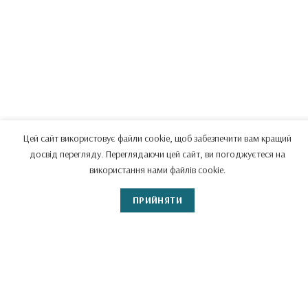
Цей сайт використовує файли cookie, щоб забезпечити вам кращий
досвід перегляду. Переглядаючи цей сайт, ви погоджуєтеся на
використання нами файлів cookie.
Потрібна молитовна підтримка?
ПРИЙНЯТИ
Напишіть нам ми промилимся Богу за ваші
потреби.
НАПИШІТЬ НАМ