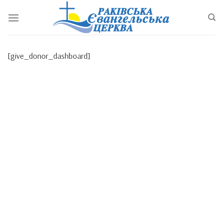
Перейти
до
змісту
[give_donor_dashboard]