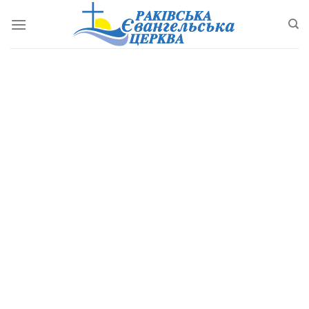
Перейти
до
змісту