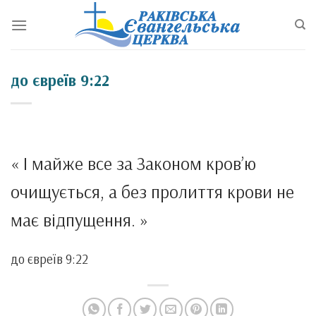
Перейти
до
змісту
до євреїв 9:22
« І майже все за Законом кров’ю
очищується, а без пролиття крови не
має відпущення. »
до євреїв 9:22