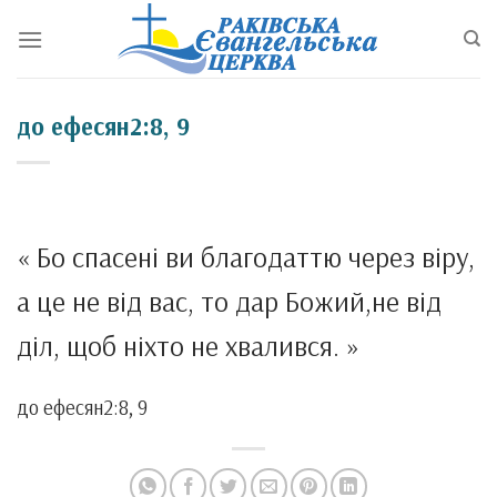
Перейти
до
змісту
до ефесян2:8, 9
« Бо спасені ви благодаттю через віру,
а це не від вас, то дар Божий,не від
діл, щоб ніхто не хвалився. »
до ефесян2:8, 9